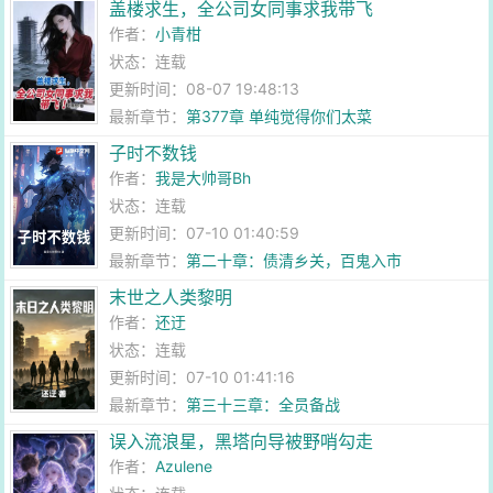
盖楼求生，全公司女同事求我带飞
作者：
小青柑
状态：连载
更新时间：08-07 19:48:13
最新章节：
第377章 单纯觉得你们太菜
子时不数钱
作者：
我是大帅哥Bh
状态：连载
更新时间：07-10 01:40:59
最新章节：
第二十章：债清乡关，百鬼入市
末世之人类黎明
作者：
还迂
状态：连载
更新时间：07-10 01:41:16
最新章节：
第三十三章：全员备战
误入流浪星，黑塔向导被野哨勾走
作者：
Azulene