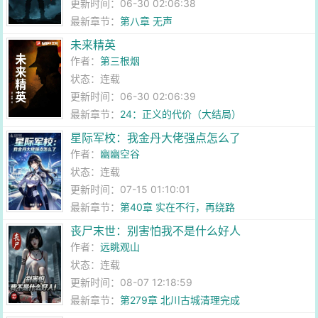
更新时间：06-30 02:06:38
最新章节：
第八章 无声
未来精英
作者：
第三根烟
状态：连载
更新时间：06-30 02:06:39
最新章节：
24：正义的代价（大结局）
星际军校：我金丹大佬强点怎么了
作者：
幽幽空谷
状态：连载
更新时间：07-15 01:10:01
最新章节：
第40章 实在不行，再绕路
丧尸末世：别害怕我不是什么好人
作者：
远眺观山
状态：连载
更新时间：08-07 12:18:59
最新章节：
第279章 北川古城清理完成