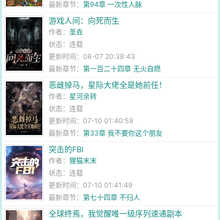
最新章节：
第94章 一次性人脉
游戏人间：向死而生
作者：
圣垚
状态：连载
更新时间：08-07 20:38:43
最新章节：
第一百二十四章 无火自燃
恶雌掉马，星际大佬全是她前任！
作者：
星河余转
状态：连载
更新时间：07-10 01:40:58
最新章节：
第33章 我不要你这个朋友
突击的FBI
作者：
狸猫末末
状态：连载
更新时间：07-10 01:41:49
最新章节：
第七十四章 不归人
全球终焉，我觉醒唯一级序列速通副本