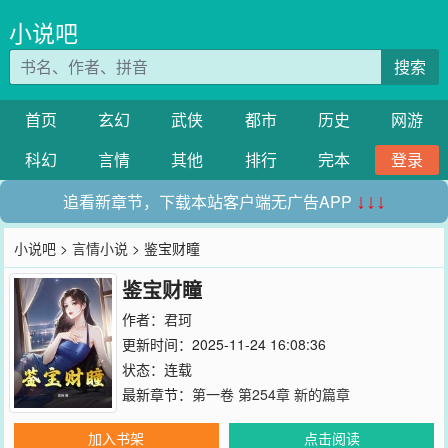
小说吧
搜索
首页
玄幻
武侠
都市
历史
网游
科幻
言情
其他
排行
完本
登录
追看新章节，下载本站客户端无广告APP
↓↓↓
小说吧
>
言情小说
> 鉴宝财瞳
鉴宝财瞳
作者：
君珂
更新时间：2025-11-24 16:08:36
状态：连载
最新章节：
第一卷 第254章 新的篇章
加入书架
点击阅读