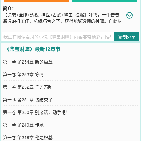
简介：
【逆袭+全能+透视+神医+古武+鉴宝+捡漏】叶飞，一个普普
通通的打工仔，机缘巧合之下，获得能够透视的神瞳。自此以
后，他的人生产生天翻地覆的变化。鉴宝、医术、武学世间无双！权
势、美人、财富如探囊取物！
复制分享
您要是觉得《
鉴宝财瞳
》还不错的话请不要忘记向您QQ群和微博微信
里的朋友推荐哦！
《鉴宝财瞳》最新12章节
第一卷 第254章 新的篇章
第一卷 第253章 筹码
第一卷 第252章 千刀万刮
第一卷 第251章 该结束了
第一卷 第250章 别废话，动手吧！
第一卷 第249章 传承
第一卷 第248章 他是根基