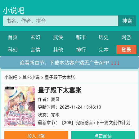
小说吧
搜索
首页
玄幻
武侠
都市
历史
网游
科幻
言情
其他
排行
完本
登录
追看新章节，下载本站客户端无广告APP
↓↓↓
小说吧
>
其它小说
> 皇子殿下太嚣张
皇子殿下太嚣张
作者：
夏ㄖ
更新时间：2025-11-24 13:46:10
状态：完本
最新章节：
【306】完结感言+下一篇文创作计划
加入书架
点击阅读