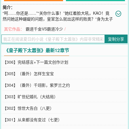
简介：
“呵……你还是……”“关你什么事！”她红着脸大吼，KAO！竟
然问她这种龌龊的问题，皇室怎么就出这样的败类？“身为太子
妃，本殿下的妻子，你说这种事我该不该管！”“那好，我不是我不
其它作品：
霸道千金VS霸道冷少
/
是，你把我休了吧！”“这个问题，还是让本殿下亲身来验证一下好
了！”他冷笑一声，直接堵住那张咻咻不叠咻咻不喋的小嘴。丫的，你
复制分享
拽什么拽啊，要知道现在可是君主立宪制，已经过了你们皇室一手遮
天的时代了！什么，逼婚？很好！你逼你的，
《皇子殿下太嚣张》最新12章节
您要是觉得《
皇子殿下太嚣张
》还不错的话请不要忘记向您QQ群和微
博微信里的朋友推荐哦！
【306】完结感言+下一篇文创作计划
【305】（番外）怎样生宝宝
【304】（番外）千翊影，紫罗兰之约
【303】旷世纪婚礼（大结局）
【302】惊世大告白（八更）
【301】从来都没有变过（七更）