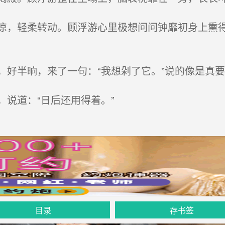
，轻柔转动。顾浮游心里极想问问钟靡初身上熏得
好半晌，来了一句：“我想剁了它。”说的像是真要
说道：“日后还用得着。”
目录
存书签