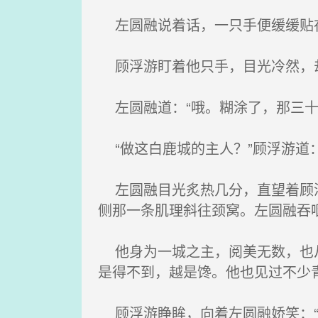
左圆融说着话，一只手便缓缓贴在
顾浮游盯着他只手，目光冷然，却
左圆融道：“哦。糊涂了，那三十
“做这白鹿城的主人？”顾浮游道：
左圆融目光炙热几分，直望着顾浮
侧那一条肌理斜往颈窝。左圆融吞
他身为一城之主，阅美无数，也从
是得不到，越是馋。他也见过不少
顾浮游睁眸，向着左圆融娇笑：“