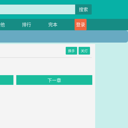
搜索
其他
排行
完本
登录
换手
关灯
下一章