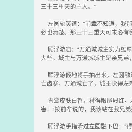
三十三重天的主人。”
左圆融笑道：“前辈不知道，我那
必也清楚。那三十三重天可未必有
顾浮游道：“万通城城主实力雄厚
大些。城主与万通城城主是亲兄弟
顾浮游倏地将手抽出来。左圆融没
亡齿寒，万通城亡了，城主觉得左
青鸾皮肤白皙，衬得眼尾殷红。左
害：“按前辈说的，我该站在我兄弟
顾浮游手指滑过左圆融下巴：“得