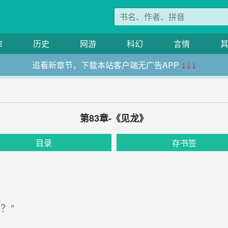
市
历史
网游
科幻
言情
追看新章节，下载本站客户端无广告APP
↓↓↓
第83章-《见龙》
目录
存书签
？”