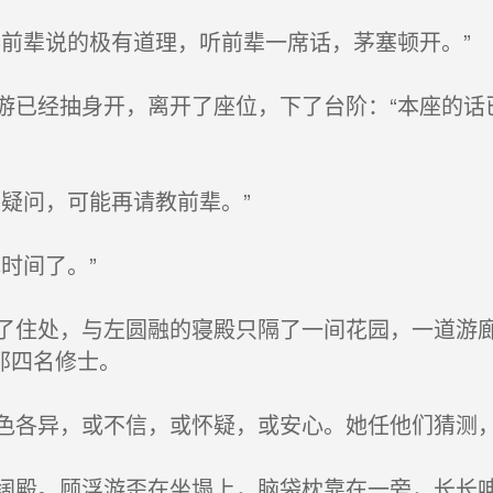
前辈说的极有道理，听前辈一席话，茅塞顿开。”
已经抽身开，离开了座位，下了台阶：“本座的话
疑问，可能再请教前辈。”
时间了。”
住处，与左圆融的寝殿只隔了一间花园，一道游廊
那四名修士。
各异，或不信，或怀疑，或安心。她任他们猜测
殿。顾浮游歪在坐塌上，脑袋枕靠在一旁，长长呻