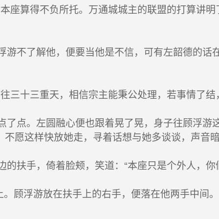
本座算得不负所托。万通城城主的联盟的打算讲明
游不了解他，便要当他是不信，可有左韶德的话在
往三十三重天，相信宗主能秉公处理，若事情了结
了点。左圆融心便也跟着晃了晃，身子往顾浮游这
，不愿这样快放她走，寻着话想与她多谈谈，声音暗
的扶手，倚着脸颊，笑道：“本座只是个外人，你
上。顾浮游放在扶手上的右手，便落在他两手中间。