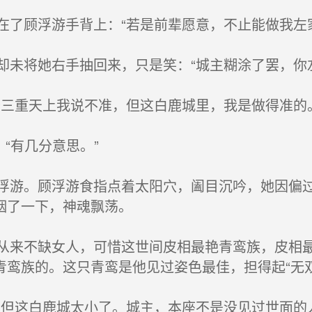
了顾浮游手背上：“若是前辈愿意，不止能做我左
未将她右手抽回来，只是笑：“城主糊涂了罢，你
三重天上我说不准，但这白鹿城里，我是做得准的。
“有几分意思。”
游。顾浮游食指点着太阳穴，阖目沉吟，她因偏过
咽了一下，神魂飘荡。
来不缺女人，可惜这世间皮相最艳青鸾族，皮相最
青鸾族的。这只青鸾是他见过姿色最佳，担得起“无
但这白鹿城太小了。城主，本座不是没见过世面的