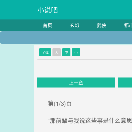
小说吧
首页
玄幻
武侠
都
字体
大
中
小
上一章
第(1/3)页
“那前辈与我说这些事是什么意思