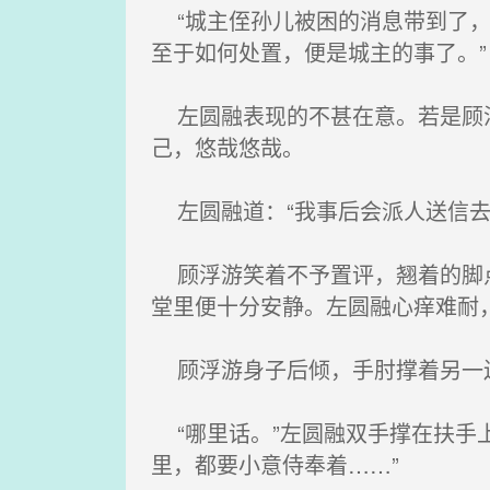
“城主侄孙儿被困的消息带到了，
至于如何处置，便是城主的事了。”
左圆融表现的不甚在意。若是顾浮
己，悠哉悠哉。
左圆融道：“我事后会派人送信去
顾浮游笑着不予置评，翘着的脚点
堂里便十分安静。左圆融心痒难耐
顾浮游身子后倾，手肘撑着另一边
“哪里话。”左圆融双手撑在扶手
里，都要小意侍奉着……”