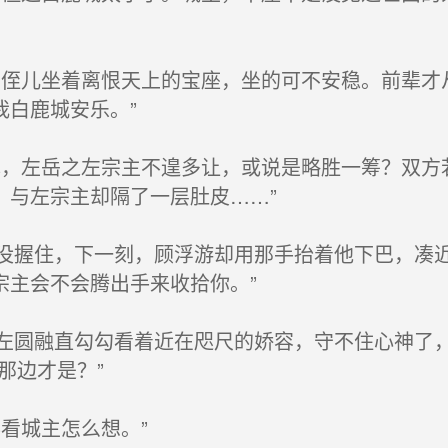
侄儿坐着离恨天上的宝座，坐的可不安稳。前辈才
我白鹿城安乐。”
，左岳之左宗主不遑多让，或说是略胜一筹？双方
，与左宗主却隔了一层肚皮……”
握住，下一刻，顾浮游却用那手抬着他下巴，凑近
宗主会不会腾出手来收拾你。”
圆融直勾勾看着近在咫尺的娇容，守不住心神了，
那边才是？”
看城主怎么想。”