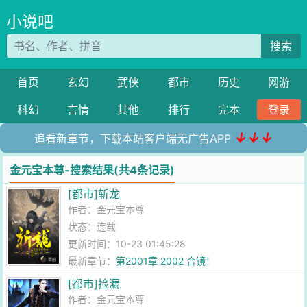
小说吧
搜索
首页
玄幻
武侠
都市
历史
网游
科幻
言情
其他
排行
完本
登录
↓↓↓
追看新章节，下载本站客户端无广告APP
金元宝本尊-搜索结果(共4条记录)
[都市]斩龙
作者：
金元宝本尊
状态：连载
更新时间：10-23 01:45:28
最新章节：
第2001章 2002 合镜！
[都市]捡漏
作者：
金元宝本尊