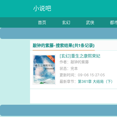
小说吧
首页
玄幻
武侠
都
敲钟的紫藤-搜索结果(共1条记录)
[玄幻]重生之康熙荣妃
作者：
敲钟的紫藤
状态：完本
更新时间：09-06 15:27:05
最新章节：
第361章 大结局（下）