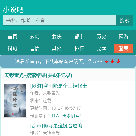
小说吧
搜索
首页
玄幻
武侠
都市
历史
网游
科幻
言情
其他
排行
完本
登录
↓↓↓
追看新章节，下载本站客户端无广告APP
天锣雷光-搜索结果(共4条记录)
[网游]我可能是个正经修士
作者：
天锣雷光
状态：连载
更新时间：10-27 16:57:17
最新章节：
117、击杀阴差！
[都市]俺寻思这挺合理的
作者：
天锣雷光