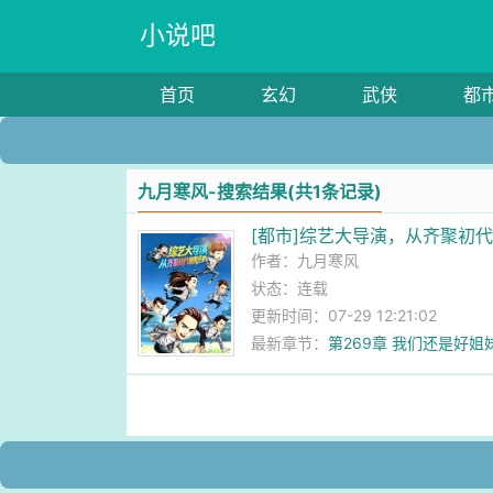
小说吧
首页
玄幻
武侠
都
九月寒风-搜索结果(共1条记录)
[都市]综艺大导演，从齐聚初
作者：
九月寒风
状态：连载
更新时间：07-29 12:21:02
最新章节：
第269章 我们还是好姐