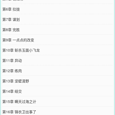
第6章 拉拢
第7章 谋划
第8章 完胜
第9章 一点点的改变
第10章 斩杀玉面小飞龙
第11章 异动
第12章 练肉
第13章 坚壁清野
第14章 结交
第15章 瞒天过海之计
第16章 锦衣卫出事了