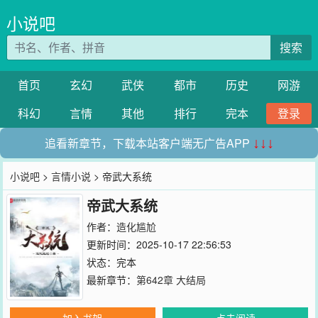
小说吧
搜索
首页
玄幻
武侠
都市
历史
网游
科幻
言情
其他
排行
完本
登录
追看新章节，下载本站客户端无广告APP
↓↓↓
小说吧
>
言情小说
> 帝武大系统
帝武大系统
作者：
造化尴尬
更新时间：2025-10-17 22:56:53
状态：完本
最新章节：
第642章 大结局
加入书架
点击阅读