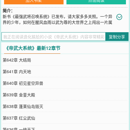
简介：
新书《最强武将召唤系统》已发布，请大家多多关照。一个异
界的少年，如何在腥风血雨以武为尊的大世界之上闯出一片属
于自己的天地。一个卑微的蝼蚁，如何凭借自己不懈的努力在系统的
辅助下成功跳出天地的束缚，走上永生的道路。帝路尽头谁为峰，一
复制分享
见无始道成空。欢迎加入帝武大系统，群聊号码：本书已进入完结状
态，新书《至尊无量劫》已经发布，希望大家对我的新书多多灌溉。
《帝武大系统》最新12章节
您要是觉得《
帝武大系统
》还不错的话请不要忘记向您QQ群和微博微
信里的朋友推荐哦！
第642章 大结局
第641章 内天地
第640章 初见星空异兽
第639章 金銮大殿
第638章 蓬莱仙岛毁灭
第637章 红尘武仙
第636章 一统天下