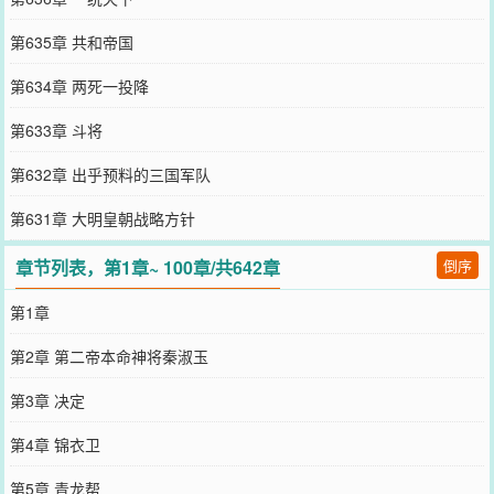
第635章 共和帝国
第634章 两死一投降
第633章 斗将
第632章 出乎预料的三国军队
第631章 大明皇朝战略方针
章节列表，第1章~ 100章/共642章
倒序
第1章
第2章 第二帝本命神将秦淑玉
第3章 决定
第4章 锦衣卫
第5章 青龙帮