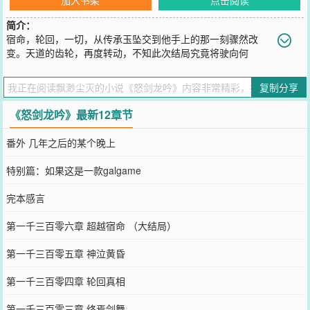
简介：
宿命，轮回，一切，从传承玉坠交到他手上的那一刻骤然改
变。天道的齿轮，再度转动，不知此次结局究竟将驶向何
方……跨越三千年时空的羁绊，在两个灵魂意外邂逅时开始。龙吟起
时，四方震怒，苍穹失色。霜锋出手，万剑臣服，神魔共诛。半生流
复制分享
光幻梦，兄弟并肩，只手补天寻剑意。一世尘缘难了，美人在侧，落
英煮酒笑红尘。……剑者,以心为刃；武者，以仁为念。不求一世无
《怒剑龙吟》最新12章节
憾，只望此生无悔，眷恋的一切皆由手中之剑去守护！（全本免
您要是觉得《
怒剑龙吟
》还不错的话请不要忘记向您QQ群和微博微信
番外 几年之后的某个晚上
里的朋友推荐哦！
特别篇：如果这是一款galgame
完本感言
第一千三百零六章 超越宿命 （大结局）
第一千三百零五章 神泣黄昏
第一千三百零四章 轮回真相
第一千三百零三章 终焉剑舞