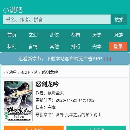
小说吧
搜索
首页
玄幻
武侠
都市
历史
网游
科幻
言情
其他
排行
完本
登录
追看新章节，下载本站客户端无广告APP
↓↓↓
小说吧
>
玄幻小说
> 怒剑龙吟
怒剑龙吟
作者：
飘渺尘灭
更新时间：2025-11-25 11:51:02
状态：完本
最新章节：
番外 几年之后的某个晚上
加入书架
点击阅读