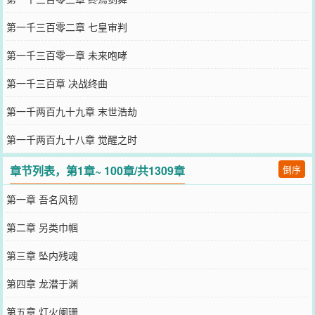
第一千三百零二章 七皇审判
第一千三百零一章 未来咆哮
第一千三百章 决战终曲
第一千两百九十九章 末世浩劫
第一千两百九十八章 觉醒之时
章节列表，第1章~ 100章/共1309章
倒序
第一章 吾名风韧
第二章 另类巾帼
第三章 坠内残魂
第四章 龙潜于渊
第五章 灯火阑珊