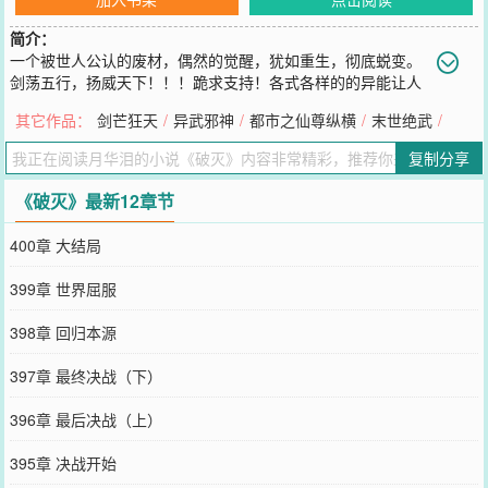
简介：
一个被世人公认的废材，偶然的觉醒，犹如重生，彻底蜕变。
剑荡五行，扬威天下！！！跪求支持！各式各样的的异能让人
眼花缭乱，层出不穷。神秘的组织，世界的阴谋，且看修炼上古秘典
其它作品：
剑芒狂天
/
异武邪神
/
都市之仙尊纵横
/
末世绝武
/
的秦逸龙，在异能界笑傲天下，最后站在世界异能者的顶端！书友
群：122183589喜欢本书的朋友可以加入!
复制分享
您要是觉得《
破灭
》还不错的话请不要忘记向您QQ群和微博微信里的
朋友推荐哦！
《破灭》最新12章节
400章 大结局
399章 世界屈服
398章 回归本源
397章 最终决战（下）
396章 最后决战（上）
395章 决战开始