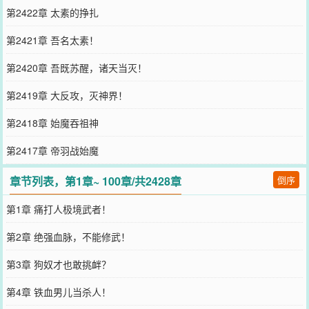
第2422章 太素的挣扎
第2421章 吾名太素！
第2420章 吾既苏醒，诸天当灭！
第2419章 大反攻，灭神界！
第2418章 始魔吞祖神
第2417章 帝羽战始魔
章节列表，第1章~ 100章/共2428章
倒序
第1章 痛打人极境武者！
第2章 绝强血脉，不能修武！
第3章 狗奴才也敢挑衅？
第4章 铁血男儿当杀人！