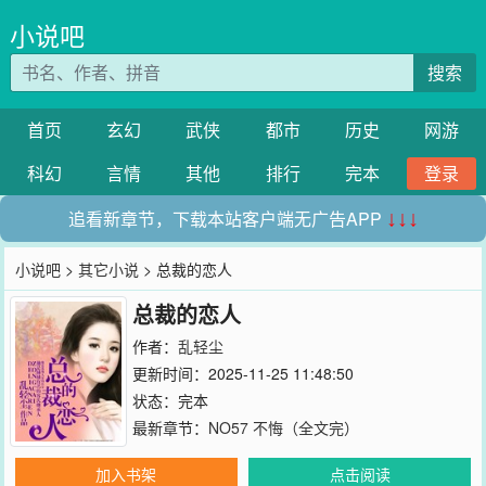
小说吧
搜索
首页
玄幻
武侠
都市
历史
网游
科幻
言情
其他
排行
完本
登录
追看新章节，下载本站客户端无广告APP
↓↓↓
小说吧
>
其它小说
> 总裁的恋人
总裁的恋人
作者：
乱轻尘
更新时间：2025-11-25 11:48:50
状态：完本
最新章节：
NO57 不悔（全文完）
加入书架
点击阅读