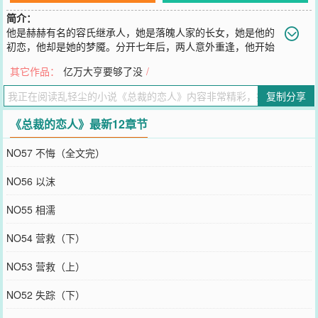
简介：
他是赫赫有名的容氏继承人，她是落魄人家的长女，她是他的
初恋，他却是她的梦魇。分开七年后，两人意外重逢，他开始
费尽心思布阵设局，终以一纸契约将她牢牢绑缚在身边。从此，她不
其它作品：
亿万大亨要够了没
/
但成了他的专属煮饭婆，还被他里里外外吃得干干净净……当一切伪
装揭去层层面纱，当所有真相渐渐浮出水面，她方才知道，原来年少
复制分享
时的那次相遇，他早就情根深种；原来那一年仲夏雨夜，她的不告而
别令他痛苦经年；原来七年的物换星移，他早已恋她如痴
《总裁的恋人》最新12章节
您要是觉得《
总裁的恋人
》还不错的话请不要忘记向您QQ群和微博微
信里的朋友推荐哦！
NO57 不悔（全文完）
NO56 以沫
NO55 相濡
NO54 营救（下）
NO53 营救（上）
NO52 失踪（下）