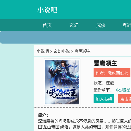
小说吧
首页
玄幻
武侠
都
小说吧
>
玄幻小说
> 雪鹰领主
雪鹰领主
作者：
我吃西红柿
状态：连载
最新章节：
《吞噬星
加入书架
点击
简介：
深海魔兽的呼吸形成永不停息的风暴……熔岩巨人
国‘龙山帝国’统治，这是人类的帝国，知识渊博的