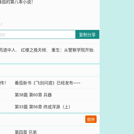
番茄的第八本小说！
/
复制分享
苟道中人
、
红楼之挽天倾
、
重生：从警察学院开始
、
传！
番茄新书《飞剑问道》已经发布~~~
第38篇 第60章 兵器
第33篇 第56章 终成浑源（上）
倒序
第四章 兄弟