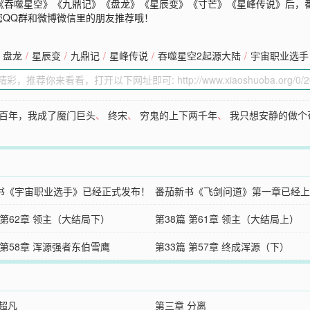
纪》《吞噬星空》《九鼎记》《盘龙》《星辰变》《寸芒》《星峰传说》后，
您QQ群和微博微信里的朋友推荐哦！
盘龙
/
星辰变
/
九鼎记
/
星峰传说
/
吞噬星空2起源大陆
/
宇宙职业选手
百年，我成了魔门巨头
、
终宋
、
穷鬼的上下两千年
、
我只想安静的做个
书《宇宙职业选手》已经正式发布！
番茄新书《飞剑问道》第一章已经上
 第62章 领主（大结局下）
第38篇 第61章 领主（大结局上）
 第58章 浑源强者东伯雪鹰
第33篇 第57章 终成浑源（下）
 超凡
第三章 分离