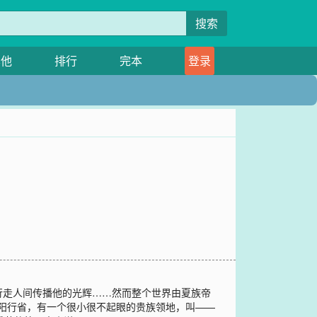
搜索
其他
排行
完本
登录
行走人间传播他的光辉……然而整个世界由夏族帝
安阳行省，有一个很小很不起眼的贵族领地，叫——