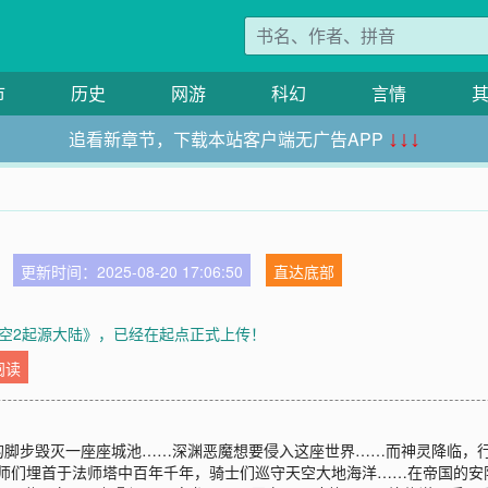
市
历史
网游
科幻
言情
追看新章节，下载本站客户端无广告APP
↓↓↓
更新时间：2025-08-20 17:06:50
直达底部
空2起源大陆》，已经在起点正式上传！
阅读
的脚步毁灭一座座城池……深渊恶魔想要侵入这座世界……而神灵降临，
法师们埋首于法师塔中百年千年，骑士们巡守天空大地海洋……在帝国的