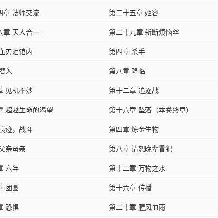
四章 法师交流
第二十五章 姬容
八章 天人合一
第二十九章 斩断烦恼丝
 血刃酒馆内
第四章 杀手
 潜入
第八章 降临
章 见机不妙
第十二章 追逐战
章 超越生命的渴望
第十六章 坠落（本卷终章）
 痕迹，战斗
第四章 炼金生物
 父亲母亲
第八章 请恕晚辈冒犯
章 六年
第十二章 万物之水
章 团圆
第十六章 传播
章 恐惧
第二十章 腥风血雨