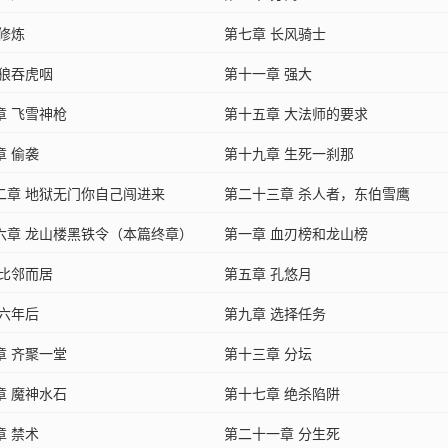
 修炼
第七章 长风骑士
 狼吞虎咽
第十一章 强大
章 飞雪神枪
第十五章 大法师的要求
章 偷袭
第十九章 生死一刹那
二章 地狱无门你自己闯进来
第二十三章 杀人者，东伯雪鹰
六章 龙山楼黑铁令（本篇终章）
第一章 血刃榜和龙山榜
 比邻而居
第五章 孔悠月
 六年后
第九章 选择任务
章 齐聚一堂
第十三章 分坛
章 魔神水石
第十七章 绝杀陷阱
章 禁术
第二十一章 分生死