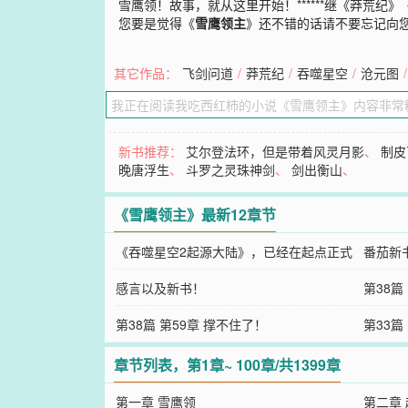
雪鹰领！故事，就从这里开始！******继《莽荒
您要是觉得《
雪鹰领主
》还不错的话请不要忘记向
其它作品：
飞剑问道
/
莽荒纪
/
吞噬星空
/
沧元图
/
新书推荐：
艾尔登法环，但是带着风灵月影
、
制皮
晚唐浮生
、
斗罗之灵珠神剑
、
剑出衡山
、
《雪鹰领主》最新12章节
《吞噬星空2起源大陆》，已经在起点正式
番茄新
上传！
感言以及新书！
第38篇
第38篇 第59章 撑不住了！
第33篇
章节列表，第1章~ 100章/共1399章
第一章 雪鹰领
第二章